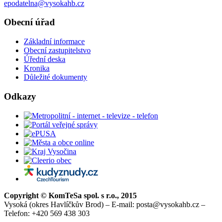
epodatelna@vysokahb.cz
Obecní úřad
Základní informace
Obecní zastupitelstvo
Úřední deska
Kronika
Důležité dokumenty
Odkazy
Copyright © KomTeSa spol. s r.o., 2015
Vysoká (okres Havlíčkův Brod) – E-mail: posta@vysokahb.cz –
Telefon: +420 569 438 303