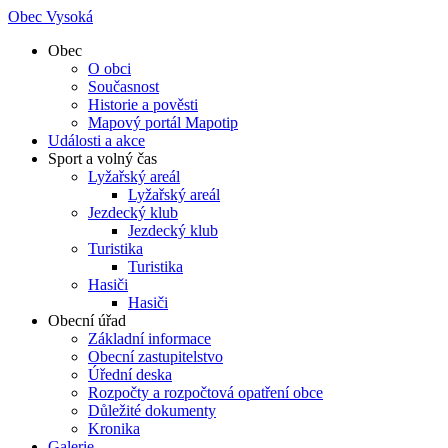
Obec Vysoká
Obec
O obci
Současnost
Historie a pověsti
Mapový portál Mapotip
Události a akce
Sport a volný čas
Lyžařský areál
Lyžařský areál
Jezdecký klub
Jezdecký klub
Turistika
Turistika
Hasiči
Hasiči
Obecní úřad
Základní informace
Obecní zastupitelstvo
Úřední deska
Rozpočty a rozpočtová opatření obce
Důležité dokumenty
Kronika
Galerie