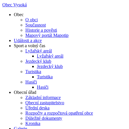
Obec Vysoká
Obec
O obci
Současnost
Historie a pověsti
Mapový portál Mapotip
Události a akce
Sport a volný čas
Lyžařský areál
Lyžařský areál
Jezdecký klub
Jezdecký klub
Turistika
Turistika
Hasiči
Hasiči
Obecní úřad
Základní informace
Obecní zastupitelstvo
Úřední deska
Rozpočty a rozpočtová opatření obce
Důležité dokumenty
Kronika
Galerie