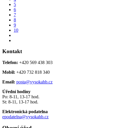
5
6
7
8
9
10
Kontakt
Telefon:
+420 569 438 303
Mobil:
+420 732 818 340
Email:
posta@vysokahb.cz
Úřední hodiny
Po: 8-11, 13-17 hod.
St: 8-11, 13-17 hod.
Elektronická podatelna
epodatelna@vysokahb.cz
Obecní úřad