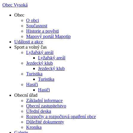
Obec Vysoká
Obec
O obci
Současnost
Historie a pověsti
Mapový portál Mapotip
Události a akce
Sport a volný čas
Lyžařský areál
Lyžařský areál
Jezdecký klub
Jezdecký klub
Turistika
Turistika
Hasiči
Hasiči
Obecní úřad
Základní informace
Obecní zastupitelstvo
Úřední deska
Rozpočty a rozpočtová opatření obce
Důležité dokumenty
Kronika
Galerie