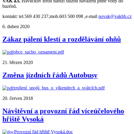
VAK a.s.
Havlíčkův Brod nabízí službu navážení pitné vody do
bazénů.
kontakt: tel.569 430 237,mob.603 500 098 ,e-mail
novak@vakhb.cz
6. duben 2020
Zákaz pálení klestí a rozdělávání ohňů
obce_sucho_oznameni.pdf
21. březen 2020
Změna jízdních řádů Autobusy
zrušení_spojů_bus_o_víkendech_a_svátcích.pdf
20. červen 2018
Návštěvní a provozní řád víceúčelového
hřiště Vysoká
Provozní řád hřiště Vysoká.doc