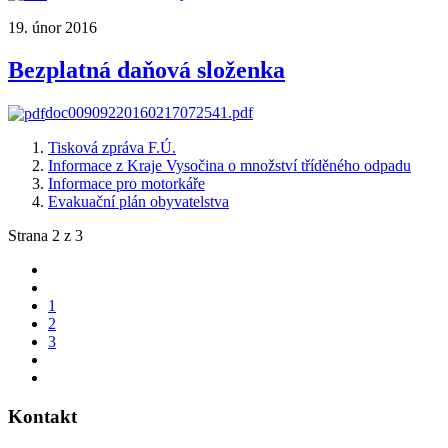
19. únor 2016
Bezplatná daňová složenka
doc00909220160217072541.pdf
Tisková zpráva F.Ú.
Informace z Kraje Vysočina o množství tříděného odpadu
Informace pro motorkáře
Evakuační plán obyvatelstva
Strana 2 z 3
1
2
3
Kontakt