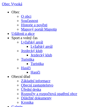
Obec Vysoká
Obec
O obci
Současnost
Historie a pověsti
Mapový portál Mapotip
Události a akce
Sport a volný čas
Lyžařský areál
Lyžařský areál
Jezdecký klub
Jezdecký klub
Turistika
Turistika
Hasiči
Hasiči
Obecní úřad
Základní informace
Obecní zastupitelstvo
Úřední deska
Rozpočty a rozpočtová opatření obce
Důležité dokumenty
Kronika
Galerie