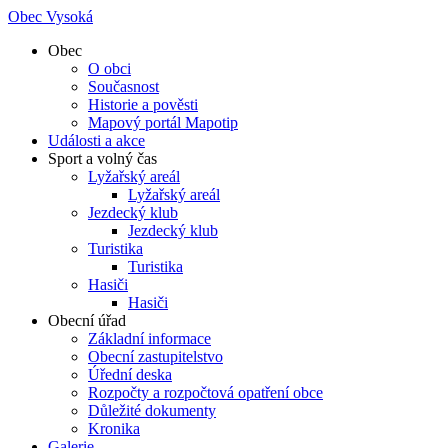
Obec Vysoká
Obec
O obci
Současnost
Historie a pověsti
Mapový portál Mapotip
Události a akce
Sport a volný čas
Lyžařský areál
Lyžařský areál
Jezdecký klub
Jezdecký klub
Turistika
Turistika
Hasiči
Hasiči
Obecní úřad
Základní informace
Obecní zastupitelstvo
Úřední deska
Rozpočty a rozpočtová opatření obce
Důležité dokumenty
Kronika
Galerie