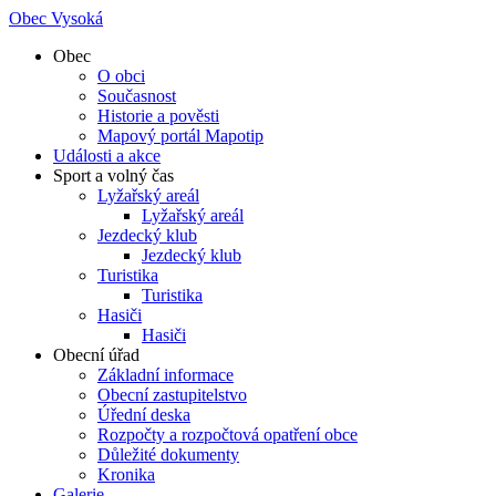
Obec Vysoká
Obec
O obci
Současnost
Historie a pověsti
Mapový portál Mapotip
Události a akce
Sport a volný čas
Lyžařský areál
Lyžařský areál
Jezdecký klub
Jezdecký klub
Turistika
Turistika
Hasiči
Hasiči
Obecní úřad
Základní informace
Obecní zastupitelstvo
Úřední deska
Rozpočty a rozpočtová opatření obce
Důležité dokumenty
Kronika
Galerie