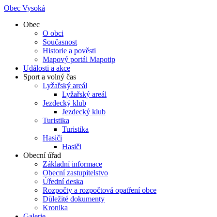
Obec Vysoká
Obec
O obci
Současnost
Historie a pověsti
Mapový portál Mapotip
Události a akce
Sport a volný čas
Lyžařský areál
Lyžařský areál
Jezdecký klub
Jezdecký klub
Turistika
Turistika
Hasiči
Hasiči
Obecní úřad
Základní informace
Obecní zastupitelstvo
Úřední deska
Rozpočty a rozpočtová opatření obce
Důležité dokumenty
Kronika
Galerie