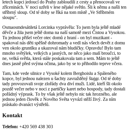
letech kupci jedoucí do Prahy zabloudili z cesty a přenocovali ve
zříceninách. V noci uzřeli v lese nějaké světlo. Šli k němu a našli ten
stříbrný sloup. Od té doby se říká na tom místě „Ve Stříbrném
sloupu".
Osmaosmdesátiletá Lorcinka vyprávěla: To jsem byla ještě mladé
děvče a žila jsem ještě doma na naší samotě mezi Čistou a Vysokou.
Tu jednou přišel večer otec domů z hraní - on byl muzikant -
spakoval nás děti spěšně dohromady a vedl nás všech devět z domu
ven okolo gruntíku a ukazoval nám bludičky. Opravdu! Bylo tam
mnoho světýlek, velkých a jasných, ne něco jako malí broučci, to
ne, velká světla, která stále poskakovala tam a sem. Mám to ještě
dnes jasně před svýma očima, jako by se to přihodilo teprve včera.
Tam, kde vede silnice z Vysoké kolem Berghoislu a Spáleného
kopce, byl jednou nalezen u šachty zavražděný štajgr. Od té doby
tady provozovali svoje zlořády dva diví muži. Lidé, kteří šli okolo
pozdě večer nebo v noci z partičky karet nebo hospody, tady dostali
pořádný výprask. To by však ještě nebylo nic tak hrozného, ale
jednou jeden člověk z Nového Světa vyvázl stěží živý. Za ním
práskalo dvanáct výstřelů.
Kontakt
Telefon:
+420 569 438 303