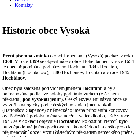
Kontakty
Historie obce Vysoká
První písemná zmínka
o obci Hohentann (Vysoká) pochází z roku
1308
. V roce 1399 se objevil název obce Hohentannen, v roce 1654
je obec připomínána pod názvem Hochtann, 1843 Hochton,
Hochtann (Hochtanow), 1886 Hochtanov, Hochtan a v roce 1945
Hochtánov
.
Obec byla založena pod vrchem jménem
Hochtann
a byla
pojmenována podle své polohy pod tímto vrchem (v českém
překladu „
pod vysokou jedlí
"). Český ekvivalent názvu obce se
vytvořil analogicky podle českých místních jmen v okolí
(Bartoušov, Šlapanov) z německého jména připojením koncovky -
ov. Počeštěná podoba jména se udržela velice dlouho, ještě v roce
1945 se v dokladu objevuje
Hochtanov
. Po odsunu Němců bylo
pravděpodobně jméno pociťováno jako nežádoucí, a došlo proto k
přejmenování obce i vrchu částečným překladem německého jména,