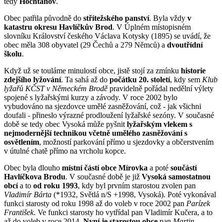
tedy
Hochtánov
.
Obec patřila původně do
střítežského panství
. Byla vždy
v
katastru okresu Havlíčkův Brod
. V Úplném místopisném
slovníku Království českého Václava Kotysky (1895) se uvádí, že
obec měla 308 obyvatel (29 Čechů a 279 Němců) a
dvoutřídní
školu
.
Když už se touláme minulostí obce, jistě stojí za zmínku
historie
zdejšího lyžování
. Ta sahá až do
počátku 20. století
, kdy sem
Klub
lyžařů KČST v Německém Brodě
pravidelně pořádal nedělní výlety
spojené s lyžařskými kurzy a závody. V roce 2002 bylo
vybudováno na sjezdovce umělé zasněžování, což - jak všichni
doufali - přineslo výrazné prodloužení lyžařské sezóny. V současné
době se tedy obec Vysoká může pyšnit
lyžařským vlekem s
nejmodernější technikou včetně umělého zasněžování s
osvětlením
, možností parkování přímo u sjezdovky a občerstvením
v útulné chatě přímo na vrcholu kopce.
Obec byla dlouho
místní částí obce Mírovka
a poté
součástí
Havlíčkova Brodu
. V současné době je již
Vysoká samostatnou
obcí
a to
od roku 1993
, kdy byl prvním starostou zvolen pan
Vladimír Bárta
(*1932, Světlá n/S +1998, Vysoká). Poté vykonával
funkci starosty od roku 1998 až do voleb v roce 2002 pan
Parízek
František
. Ve funkci starosty ho vytřídal pan Vladimír Kučera, a to
až do voleb v roce 2014.
Nyní je starostou obce
pan
Martin