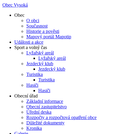
Obec Vysoká
Obec
O obci
Současnost
Historie a pověsti
Mapový portál Mapotip
Události a akce
Sport a volný čas
Lyžařský areál
Lyžařský areál
Jezdecký klub
Jezdecký klub
Turistika
Turistika
Hasiči
Hasiči
Obecní úřad
Základní informace
Obecní zastupitelstvo
Úřední deska
Rozpočty a rozpočtová opatření obce
Důležité dokumenty
Kronika
Galerie