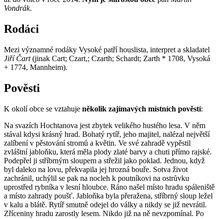
Vondrák
.
Rodáci
Mezi významné rodáky Vysoké patří houslista, interpret a skladatel
Jiří Čart
(jinak Cart; Czart,; Czarth; Schardt; Zarth * 1708, Vysoká
+ 1774, Mannheim).
Pověsti
K okolí obce se vztahuje
několik zajímavých místních pověstí
:
Na svazích Hochtanova jest zbytek velikého hustého lesa. V něm
stával kdysi krásný hrad. Bohatý rytíř, jeho majitel, nalézal největší
zalíbení v pěstování stromů a květin. Ve své zahradě vypěstil
zvláštní jabloňku, která měla plody zlaté barvy a chuti přímo rajské.
Podepřel ji stříbrným sloupem a střežil jako poklad. Jednou, když
byl daleko na lovu, překvapila jej hrozná bouře. Sotva život
zachránil, uchýlil se pak na nocleh k poutníkovi na ostrůvku
uprostřed rybníka v lesní hloubce. Ráno našel místo hradu spáleniště
a místo zahrady poušť. Jabloňka byla přeražena, stříbrný sloup ležel
v kalu a blátě. Rytíř smutně odejel do války a nikdy se již nevrátil.
Zříceniny hradu zarostly lesem. Nikdo již na ně nevzpomínal. Po