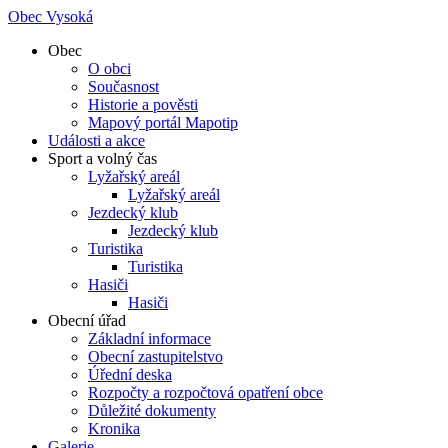
Obec Vysoká
Obec
O obci
Současnost
Historie a pověsti
Mapový portál Mapotip
Události a akce
Sport a volný čas
Lyžařský areál
Lyžařský areál
Jezdecký klub
Jezdecký klub
Turistika
Turistika
Hasiči
Hasiči
Obecní úřad
Základní informace
Obecní zastupitelstvo
Úřední deska
Rozpočty a rozpočtová opatření obce
Důležité dokumenty
Kronika
Galerie