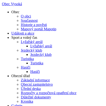
Obec Vysoká
Obec
O obci
Současnost
Historie a pověsti
Mapový portál Mapotip
Události a akce
Sport a volný čas
Lyžařský areál
Lyžařský areál
Jezdecký klub
Jezdecký klub
Turistika
Turistika
Hasiči
Hasiči
Obecní úřad
Základní informace
Obecní zastupitelstvo
Úřední deska
Rozpočty a rozpočtová opatření obce
Důležité dokumenty
Kronika
Galerie