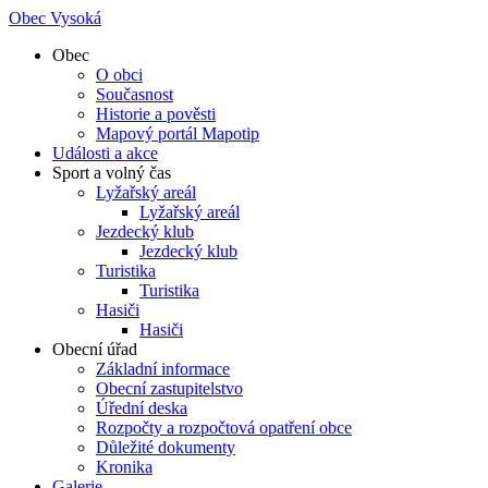
Obec Vysoká
Obec
O obci
Současnost
Historie a pověsti
Mapový portál Mapotip
Události a akce
Sport a volný čas
Lyžařský areál
Lyžařský areál
Jezdecký klub
Jezdecký klub
Turistika
Turistika
Hasiči
Hasiči
Obecní úřad
Základní informace
Obecní zastupitelstvo
Úřední deska
Rozpočty a rozpočtová opatření obce
Důležité dokumenty
Kronika
Galerie