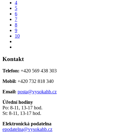
4
5
6
7
8
9
10
Kontakt
Telefon:
+420 569 438 303
Mobil:
+420 732 818 340
Email:
posta@vysokahb.cz
Úřední hodiny
Po: 8-11, 13-17 hod.
St: 8-11, 13-17 hod.
Elektronická podatelna
epodatelna@vysokahb.cz