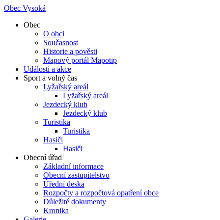
Obec Vysoká
Obec
O obci
Současnost
Historie a pověsti
Mapový portál Mapotip
Události a akce
Sport a volný čas
Lyžařský areál
Lyžařský areál
Jezdecký klub
Jezdecký klub
Turistika
Turistika
Hasiči
Hasiči
Obecní úřad
Základní informace
Obecní zastupitelstvo
Úřední deska
Rozpočty a rozpočtová opatření obce
Důležité dokumenty
Kronika
Galerie