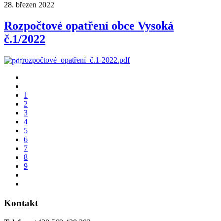
28. březen 2022
Rozpočtové opatření obce Vysoká
č.1/2022
rozpočtové_opatření_č.1-2022.pdf
1
2
3
4
5
6
7
8
9
Kontakt