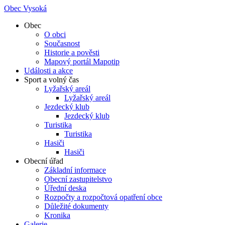
Obec Vysoká
Obec
O obci
Současnost
Historie a pověsti
Mapový portál Mapotip
Události a akce
Sport a volný čas
Lyžařský areál
Lyžařský areál
Jezdecký klub
Jezdecký klub
Turistika
Turistika
Hasiči
Hasiči
Obecní úřad
Základní informace
Obecní zastupitelstvo
Úřední deska
Rozpočty a rozpočtová opatření obce
Důležité dokumenty
Kronika
Galerie