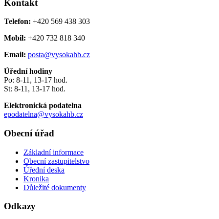
Kontakt
Telefon:
+420 569 438 303
Mobil:
+420 732 818 340
Email:
posta@vysokahb.cz
Úřední hodiny
Po: 8-11, 13-17 hod.
St: 8-11, 13-17 hod.
Elektronická podatelna
epodatelna@vysokahb.cz
Obecní úřad
Základní informace
Obecní zastupitelstvo
Úřední deska
Kronika
Důležité dokumenty
Odkazy