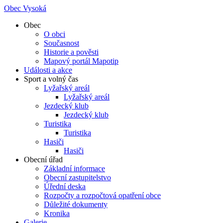
Obec Vysoká
Obec
O obci
Současnost
Historie a pověsti
Mapový portál Mapotip
Události a akce
Sport a volný čas
Lyžařský areál
Lyžařský areál
Jezdecký klub
Jezdecký klub
Turistika
Turistika
Hasiči
Hasiči
Obecní úřad
Základní informace
Obecní zastupitelstvo
Úřední deska
Rozpočty a rozpočtová opatření obce
Důležité dokumenty
Kronika
Galerie