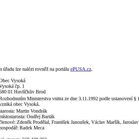
m úřadu lze nalézt rovněž na portálu
ePUSA.cz
.
Obec Vysoká
Vysoká čp. 1
580 01 Havlíčkův Brod
Rozhodnutím Ministerstva vnitra ze dne 3.11.1992 podle ustanovení § 1
vzniká obec Vysoká.
starosta: Martin Vondrák
místostarosta: Ondřej Barták
členové: Zdeněk Prodělal, František Janoušek, Václav Maršík, Jaroslav
hospodář: Radek Meca