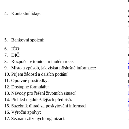
4.
Kontaktní údaje:
5.
Bankovní spojení:
6.
IČO:
7.
DIČ:
8.
Rozpočet v tomto a minulém roce:
9.
Místo a způsob, jak získat příslušné informace:
10.
Příjem žádostí a dalších podání:
11.
Opravné prostředky:
12.
Dostupné formuláře:
13.
Návody pro řešení životních situací:
14.
Přehled nejdůležitějších předpisů:
15.
Sazebník úhrad za poskytování informací:
16.
Výroční zprávy:
17.
Seznam zřízených organizací: