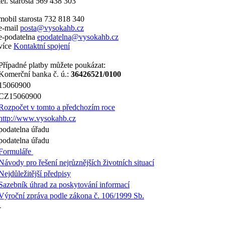
tel. starosta 569 438 303
mobil starosta 732 818 340
e-mail
posta@vysokahb.cz
e-podatelna
epodatelna@vysokahb.cz
více
Kontaktní spojení
Případné platby můžete poukázat:
Komerční banka č. ú.:
36426521/0100
15060900
CZ15060900
Rozpočet v tomto a předchozím roce
http://www.vysokahb.cz
podatelna úřadu
podatelna úřadu
Formuláře
Návody pro řešení nejrůznějších životních situací
Nejdůležitější předpisy
Sazebník úhrad za poskytování informací
Výroční zpráva podle zákona č. 106/1999 Sb.
-