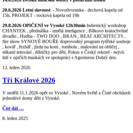
20.6.2026 Letní slavnost -
Novodvoranka - dechová kapela od
15h, PROJEKT - rocková kapela od 19h
29.8.2026 OPIČENÍ ve Vysoké 12h30min
bubenický workshop
CHANTEK , přednáška - umělá inteligence , Bílkovo kratochvilné
divadlo , Hudba - TWO DOO , BRAN , BEAT ARCHITECTS ,
fire show SYNOVÉ BOUŘE doprovodný program rytířské souboje
, kovář , řezbář , jízda na koni , tombola , malování na obličej ,
stíkané tetování , dílničky pro děti. Pokus o Český rekord - nejvíc
lidí v opičích maskách ve spolupráci s Agenturou Dobrý den.
12. leden 2026
Tři Králové 2026
V neděli 11.1.2026 opět ve Vysoké , Novém Světě a Čisté obcházeli
jednotlivé domy děti z Vysoké.
Číst dál …
8. leden 2025