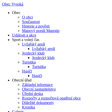
Obec Vysoká
Obec
O obci
Současnost
Historie a pověsti
Mapový portál Mapotip
Události a akce
Sport a volný čas
Lyžařský areál
Lyžařský areál
Jezdecký klub
Jezdecký klub
Turistika
Turistika
Hasiči
Hasiči
Obecní úřad
Základní informace
Obecní zastupitelstvo
Úřední deska
Rozpočty a rozpočtová opatření obce
Důležité dokumenty
Kronika
Galerie