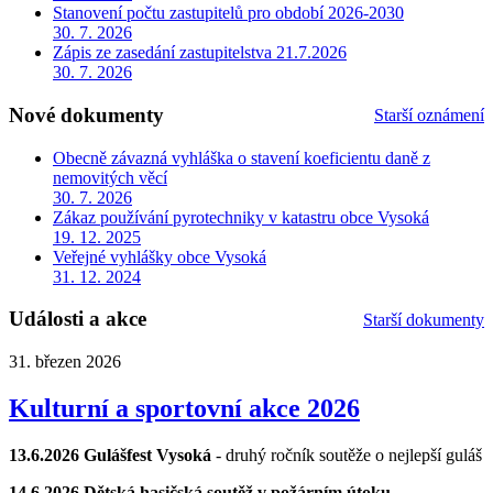
Stanovení počtu zastupitelů pro období 2026-2030
30. 7. 2026
Zápis ze zasedání zastupitelstva 21.7.2026
30. 7. 2026
Nové dokumenty
Starší oznámení
Obecně závazná vyhláška o stavení koeficientu daně z
nemovitých věcí
30. 7. 2026
Zákaz používání pyrotechniky v katastru obce Vysoká
19. 12. 2025
Veřejné vyhlášky obce Vysoká
31. 12. 2024
Události a akce
Starší dokumenty
31. březen 2026
Kulturní a sportovní akce 2026
13.6.2026 Gulášfest Vysoká
- druhý ročník soutěže o nejlepší guláš
14.6.2026 Dětská hasičská soutěž v požárním útoku