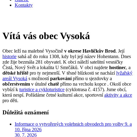
Kontakty
Vítá vás obec Vysoká
Obec leží na malebné Vysočině
v okrese Havlíčkův Brod
. Její
historie
sahá až do roku 1308, kdy byl její název Hohentann. Dnes
zde žije bezmála 281 obyvatel. K obci náleží satelitní vesničky
Čistá, Nový Svět a lokalita U Smrčáků. V obci najdete
hostinec
, a
dětské hřiště
pro ty nejmenší. V těsné blízkosti se nachází
lyžařský
areál Vysoká
s možností
parkování
přímo u sjezdovky a
občerstvením
v útulné
chatě
přímo na vrcholu kopce . Okolí obce
vybízí k
turistice a cykloturistice
(cyklotrasa č. 4157). Jsme obcí,
která nespí. Pořádáme četné kulturní akce, sportovní
aktivity a akce
pro děti.
Důležitá oznámení
Informace o vytvořených volebnich obvodech pro volby 9. a
10. října 2026
30. 7. 2026