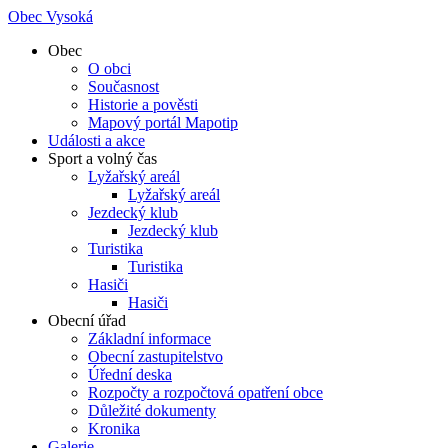
Obec Vysoká
Obec
O obci
Současnost
Historie a pověsti
Mapový portál Mapotip
Události a akce
Sport a volný čas
Lyžařský areál
Lyžařský areál
Jezdecký klub
Jezdecký klub
Turistika
Turistika
Hasiči
Hasiči
Obecní úřad
Základní informace
Obecní zastupitelstvo
Úřední deska
Rozpočty a rozpočtová opatření obce
Důležité dokumenty
Kronika
Galerie