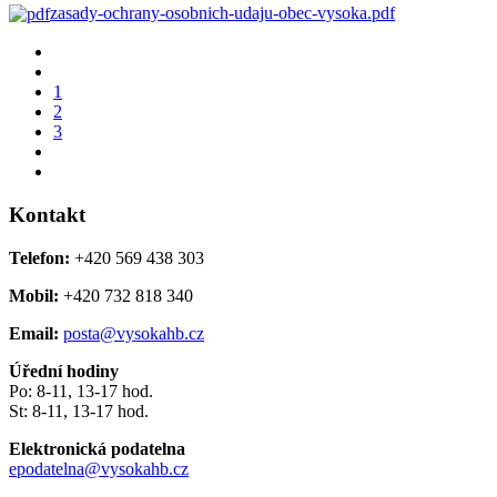
zasady-ochrany-osobnich-udaju-obec-vysoka.pdf
1
2
3
Kontakt
Telefon:
+420 569 438 303
Mobil:
+420 732 818 340
Email:
posta@vysokahb.cz
Úřední hodiny
Po: 8-11, 13-17 hod.
St: 8-11, 13-17 hod.
Elektronická podatelna
epodatelna@vysokahb.cz