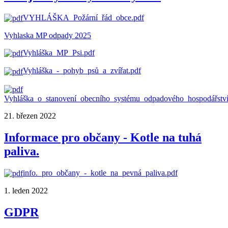
VYHLÁŠKA_Požární_řád_obce.pdf
Vyhlaska MP odpady 2025
Vyhláška_MP_Psi.pdf
Vyhláška_-_pohyb_psů_a_zvířat.pdf
Vyhláška_o_stanovení_obecního_systému_odpadového_hospodářství
21. březen 2022
Informace pro občany - Kotle na tuhá
paliva.
info._pro_občany_-_kotle_na_pevná_paliva.pdf
1. leden 2022
GDPR