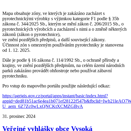
Mapa obsahuje zóny, ve kterých je zakázáno zacházet s
pyrotechnickými výrobky s výjimkou kategorie F1 podle § 35b
zákona č. 344/2025 Sb., kterým se mění zákon č. 206/2015 Sb., o
pyrotechnických výrobcích a zacházení s nimi a o změně některých
zákonů (zákon o pyrotechnice),
ve znění pozdějších předpisů, a další související zákony.
Účinnost zón s omezeným používáním pyrotechniky je stanovena
od 1. 12. 2025.
Dále je podle § 16 zákona č. 114/1992 Sb., o ochraně přírody a
krajiny, ve znění pozdějších předpisům, na celém území národních
parků zakázáno provádět ohňostroje nebo používat zábavní
pyrotechniku.
Pro vstup do mapového portálu použijte následující odkaz:
https://agrigis.gov.cz/portal/apps/instant/basic/index.html?
appid=ded81b51ac6e4ea1b071ef28122f547b&fbclid=Iw
U_aem_6Z7Zc0wLxQNCKtXCMZGBvA
31. prosinec 2024
Veřejné vyhlášky obce Vysoká