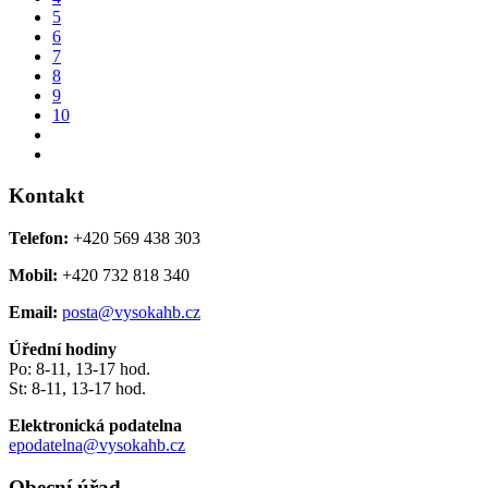
5
6
7
8
9
10
Kontakt
Telefon:
+420 569 438 303
Mobil:
+420 732 818 340
Email:
posta@vysokahb.cz
Úřední hodiny
Po: 8-11, 13-17 hod.
St: 8-11, 13-17 hod.
Elektronická podatelna
epodatelna@vysokahb.cz
Obecní úřad