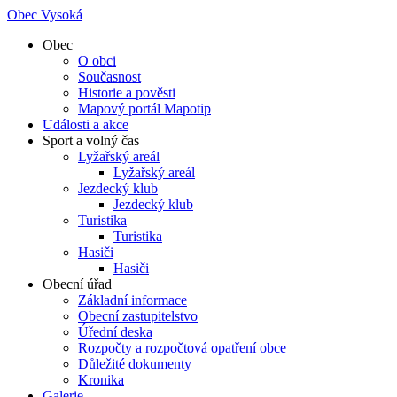
Obec Vysoká
Obec
O obci
Současnost
Historie a pověsti
Mapový portál Mapotip
Události a akce
Sport a volný čas
Lyžařský areál
Lyžařský areál
Jezdecký klub
Jezdecký klub
Turistika
Turistika
Hasiči
Hasiči
Obecní úřad
Základní informace
Obecní zastupitelstvo
Úřední deska
Rozpočty a rozpočtová opatření obce
Důležité dokumenty
Kronika
Galerie