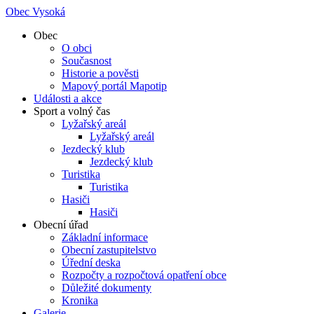
Obec Vysoká
Obec
O obci
Současnost
Historie a pověsti
Mapový portál Mapotip
Události a akce
Sport a volný čas
Lyžařský areál
Lyžařský areál
Jezdecký klub
Jezdecký klub
Turistika
Turistika
Hasiči
Hasiči
Obecní úřad
Základní informace
Obecní zastupitelstvo
Úřední deska
Rozpočty a rozpočtová opatření obce
Důležité dokumenty
Kronika
Galerie