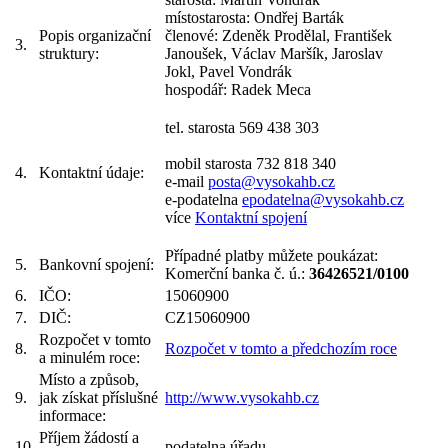
místostarosta: Ondřej Barták
Popis organizační
členové: Zdeněk Prodělal, František
3.
struktury:
Janoušek, Václav Maršík, Jaroslav
Jokl, Pavel Vondrák
hospodář: Radek Meca
tel. starosta 569 438 303
mobil starosta 732 818 340
4.
Kontaktní údaje:
e-mail
posta@vysokahb.cz
e-podatelna
epodatelna@vysokahb.cz
více
Kontaktní spojení
Případné platby můžete poukázat:
5.
Bankovní spojení:
Komerční banka č. ú.:
36426521/0100
6.
IČO:
15060900
7.
DIČ:
CZ15060900
Rozpočet v tomto
8.
Rozpočet v tomto a předchozím roce
a minulém roce:
Místo a způsob,
9.
jak získat příslušné
http://www.vysokahb.cz
informace:
Příjem žádostí a
10.
podatelna úřadu