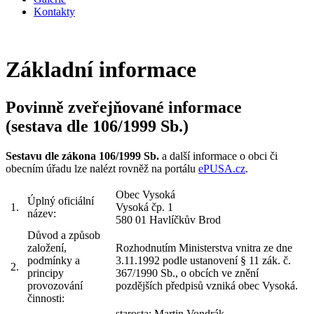
Kontakty
Základní informace
Povinně zveřejňované informace
(sestava dle 106/1999 Sb.)
Sestavu dle zákona 106/1999 Sb.
a další informace o obci či
obecním úřadu lze nalézt rovněž na portálu
ePUSA.cz
.
Obec Vysoká
Úplný oficiální
1.
Vysoká čp. 1
název:
580 01 Havlíčkův Brod
Důvod a způsob
založení,
Rozhodnutím Ministerstva vnitra ze dne
podmínky a
3.11.1992 podle ustanovení § 11 zák. č.
2.
principy
367/1990 Sb., o obcích ve znění
provozování
pozdějších předpisů vzniká obec Vysoká.
činnosti:
starosta: Martin Vondrák