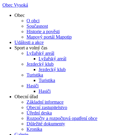
Obec Vysoká
Obec
O obci
Současnost
Historie a pověsti
Mapový portál Mapotip
Události a akce
Sport a volný čas
Lyžařský areál
Lyžařský areál
Jezdecký klub
Jezdecký klub
Turistika
Turistika
Hasiči
Hasiči
Obecní úřad
Základní informace
Obecní zastupitelstvo
Úřední deska
Rozpočty a rozpočtová opatření obce
Důležité dokumenty
Kronika
Galerie