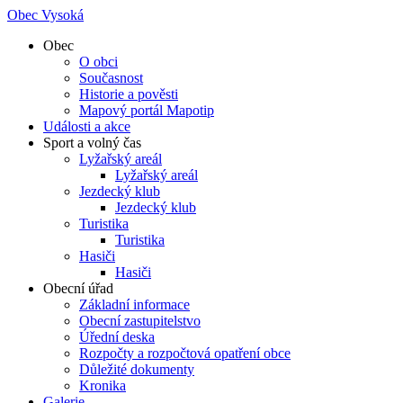
Obec Vysoká
Obec
O obci
Současnost
Historie a pověsti
Mapový portál Mapotip
Události a akce
Sport a volný čas
Lyžařský areál
Lyžařský areál
Jezdecký klub
Jezdecký klub
Turistika
Turistika
Hasiči
Hasiči
Obecní úřad
Základní informace
Obecní zastupitelstvo
Úřední deska
Rozpočty a rozpočtová opatření obce
Důležité dokumenty
Kronika
Galerie