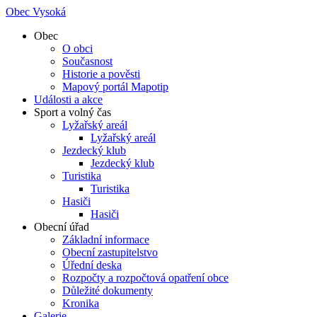
Obec Vysoká
Obec
O obci
Současnost
Historie a pověsti
Mapový portál Mapotip
Události a akce
Sport a volný čas
Lyžařský areál
Lyžařský areál
Jezdecký klub
Jezdecký klub
Turistika
Turistika
Hasiči
Hasiči
Obecní úřad
Základní informace
Obecní zastupitelstvo
Úřední deska
Rozpočty a rozpočtová opatření obce
Důležité dokumenty
Kronika
Galerie