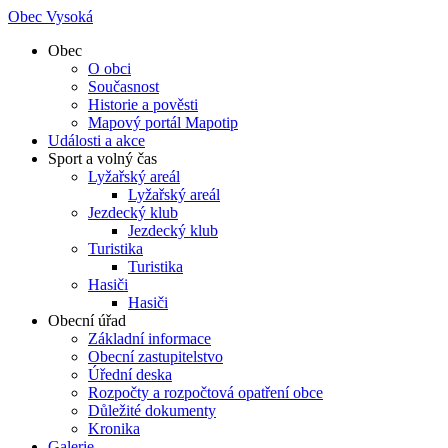
Obec Vysoká
Obec
O obci
Současnost
Historie a pověsti
Mapový portál Mapotip
Události a akce
Sport a volný čas
Lyžařský areál
Lyžařský areál
Jezdecký klub
Jezdecký klub
Turistika
Turistika
Hasiči
Hasiči
Obecní úřad
Základní informace
Obecní zastupitelstvo
Úřední deska
Rozpočty a rozpočtová opatření obce
Důležité dokumenty
Kronika
Galerie