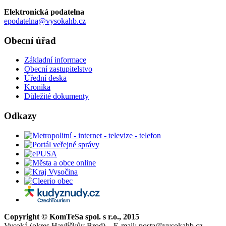
Elektronická podatelna
epodatelna@vysokahb.cz
Obecní úřad
Základní informace
Obecní zastupitelstvo
Úřední deska
Kronika
Důležité dokumenty
Odkazy
Copyright © KomTeSa spol. s r.o., 2015
Vysoká (okres Havlíčkův Brod) – E-mail: posta@vysokahb.cz –