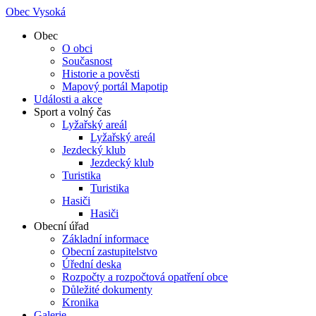
Obec Vysoká
Obec
O obci
Současnost
Historie a pověsti
Mapový portál Mapotip
Události a akce
Sport a volný čas
Lyžařský areál
Lyžařský areál
Jezdecký klub
Jezdecký klub
Turistika
Turistika
Hasiči
Hasiči
Obecní úřad
Základní informace
Obecní zastupitelstvo
Úřední deska
Rozpočty a rozpočtová opatření obce
Důležité dokumenty
Kronika
Galerie