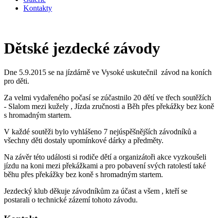
Kontakty
Dětské jezdecké závody
Dne 5.9.2015 se na jízdárně ve Vysoké uskutečnil závod na koních
pro děti.
Za velmi vydařeného počasí se zúčastnilo 20 dětí ve třech soutěžích
- Slalom mezi kužely , Jízda zručnosti a Běh přes překážky bez koně
s hromadným startem.
V každé soutěži bylo vyhlášeno 7 nejúspěšnějších závodníků a
všechny děti dostaly upomínkové dárky a předměty.
Na závěr této události si rodiče dětí a organizátoři akce vyzkoušeli
jízdu na koni mezi překážkami a pro pobavení svých ratolestí také
běhu přes překážky bez koně s hromadným startem.
Jezdecký klub děkuje závodníkům za účast a všem , kteří se
postarali o technické zázemí tohoto závodu.