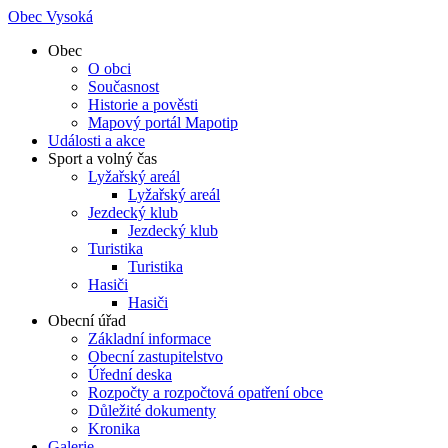
Obec Vysoká
Obec
O obci
Současnost
Historie a pověsti
Mapový portál Mapotip
Události a akce
Sport a volný čas
Lyžařský areál
Lyžařský areál
Jezdecký klub
Jezdecký klub
Turistika
Turistika
Hasiči
Hasiči
Obecní úřad
Základní informace
Obecní zastupitelstvo
Úřední deska
Rozpočty a rozpočtová opatření obce
Důležité dokumenty
Kronika
Galerie