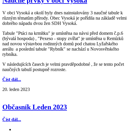
Naučné prvky v obci Vysoká
V obci Vysoká a okolí byly dnes nainstalovány 3 naučné tabule k
různým tématům přírody. Obec Vysoká je pořídila na základě velmi
dobrého nápadu dvou žen SDH Vysoká.
Tabule "Ptáci na krmítku" je umístěna na návsi před domem č.p.6
(bývalá hospoda) , "Pexeso - stopy zvířat" je umístěna u Remízků
nad novou výstavbou rodinných domů pod chatou Lyžařského
areálu a poslední tabule "Rybník" se nachází u Novosvětského
rybníka.
V následujících časech je velmi pravděpodobné , že se tento počet
naučných tabulí postupně rozroste.
Číst dál...
20. leden 2023
Občasník Leden 2023
Číst dál...