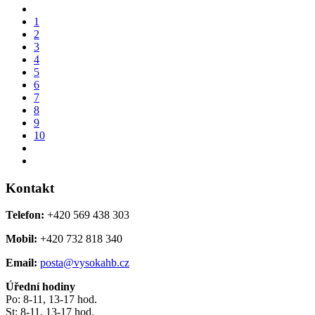
1
2
3
4
5
6
7
8
9
10
Kontakt
Telefon:
+420 569 438 303
Mobil:
+420 732 818 340
Email:
posta@vysokahb.cz
Úřední hodiny
Po: 8-11, 13-17 hod.
St: 8-11, 13-17 hod.