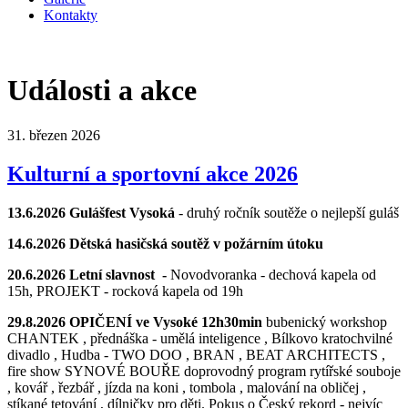
Kontakty
Události a akce
31. březen 2026
Kulturní a sportovní akce 2026
13.6.2026 Gulášfest Vysoká
- druhý ročník soutěže o nejlepší guláš
14.6.2026 Dětská hasičská soutěž v požárním útoku
20.6.2026 Letní slavnost -
Novodvoranka - dechová kapela od
15h, PROJEKT - rocková kapela od 19h
29.8.2026 OPIČENÍ ve Vysoké 12h30min
bubenický workshop
CHANTEK , přednáška - umělá inteligence , Bílkovo kratochvilné
divadlo , Hudba - TWO DOO , BRAN , BEAT ARCHITECTS ,
fire show SYNOVÉ BOUŘE doprovodný program rytířské souboje
, kovář , řezbář , jízda na koni , tombola , malování na obličej ,
stíkané tetování , dílničky pro děti. Pokus o Český rekord - nejvíc