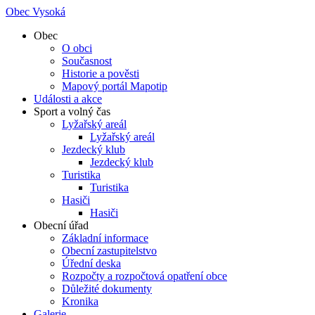
Obec Vysoká
Obec
O obci
Současnost
Historie a pověsti
Mapový portál Mapotip
Události a akce
Sport a volný čas
Lyžařský areál
Lyžařský areál
Jezdecký klub
Jezdecký klub
Turistika
Turistika
Hasiči
Hasiči
Obecní úřad
Základní informace
Obecní zastupitelstvo
Úřední deska
Rozpočty a rozpočtová opatření obce
Důležité dokumenty
Kronika
Galerie