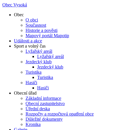
Obec Vysoká
Obec
O obci
Současnost
Historie a pověsti
Mapový portál Mapotip
Události a akce
Sport a volný čas
Lyžařský areál
Lyžařský areál
Jezdecký klub
Jezdecký klub
Turistika
Turistika
Hasiči
Hasiči
Obecní úřad
Základní informace
Obecní zastupitelstvo
Úřední deska
Rozpočty a rozpočtová opatření obce
Důležité dokumenty
Kronika
Galerie