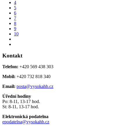
4
5
6
7
8
9
10
Kontakt
Telefon:
+420 569 438 303
Mobil:
+420 732 818 340
Email:
posta@vysokahb.cz
Úřední hodiny
Po: 8-11, 13-17 hod.
St: 8-11, 13-17 hod.
Elektronická podatelna
epodatelna@vysokahb.cz