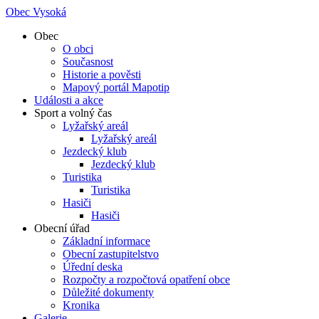
Obec Vysoká
Obec
O obci
Současnost
Historie a pověsti
Mapový portál Mapotip
Události a akce
Sport a volný čas
Lyžařský areál
Lyžařský areál
Jezdecký klub
Jezdecký klub
Turistika
Turistika
Hasiči
Hasiči
Obecní úřad
Základní informace
Obecní zastupitelstvo
Úřední deska
Rozpočty a rozpočtová opatření obce
Důležité dokumenty
Kronika
Galerie