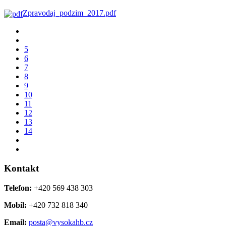
Zpravodaj_podzim_2017.pdf
5
6
7
8
9
10
11
12
13
14
Kontakt
Telefon:
+420 569 438 303
Mobil:
+420 732 818 340
Email:
posta@vysokahb.cz