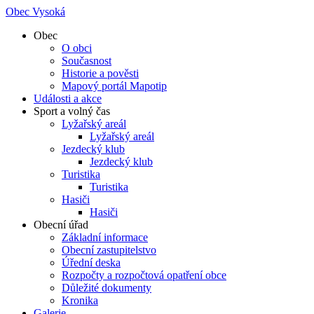
Obec Vysoká
Obec
O obci
Současnost
Historie a pověsti
Mapový portál Mapotip
Události a akce
Sport a volný čas
Lyžařský areál
Lyžařský areál
Jezdecký klub
Jezdecký klub
Turistika
Turistika
Hasiči
Hasiči
Obecní úřad
Základní informace
Obecní zastupitelstvo
Úřední deska
Rozpočty a rozpočtová opatření obce
Důležité dokumenty
Kronika
Galerie