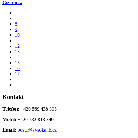
Číst dál...
8
9
10
11
12
13
14
15
16
17
Kontakt
Telefon:
+420 569 438 303
Mobil:
+420 732 818 340
Email:
posta@vysokahb.cz