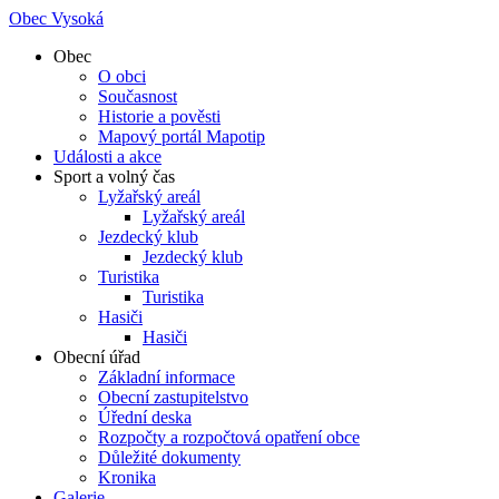
Obec Vysoká
Obec
O obci
Současnost
Historie a pověsti
Mapový portál Mapotip
Události a akce
Sport a volný čas
Lyžařský areál
Lyžařský areál
Jezdecký klub
Jezdecký klub
Turistika
Turistika
Hasiči
Hasiči
Obecní úřad
Základní informace
Obecní zastupitelstvo
Úřední deska
Rozpočty a rozpočtová opatření obce
Důležité dokumenty
Kronika
Galerie