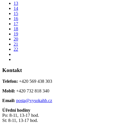
13
14
15
16
17
18
19
20
21
22
Kontakt
Telefon:
+420 569 438 303
Mobil:
+420 732 818 340
Email:
posta@vysokahb.cz
Úřední hodiny
Po: 8-11, 13-17 hod.
St: 8-11, 13-17 hod.