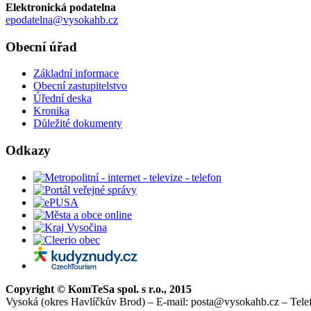
Elektronická podatelna
epodatelna@vysokahb.cz
Obecní úřad
Základní informace
Obecní zastupitelstvo
Úřední deska
Kronika
Důležité dokumenty
Odkazy
Copyright © KomTeSa spol. s r.o., 2015
Vysoká (okres Havlíčkův Brod) – E-mail: posta@vysokahb.cz – Tele