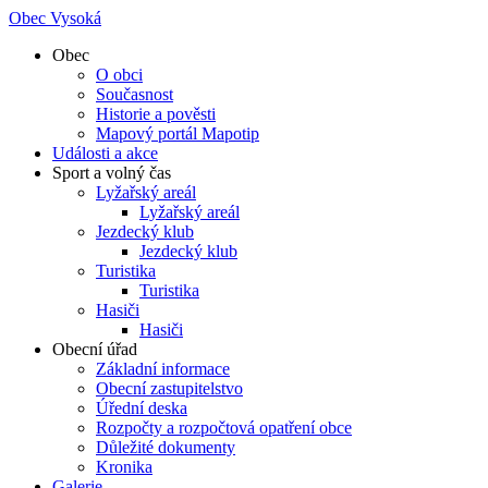
Obec Vysoká
Obec
O obci
Současnost
Historie a pověsti
Mapový portál Mapotip
Události a akce
Sport a volný čas
Lyžařský areál
Lyžařský areál
Jezdecký klub
Jezdecký klub
Turistika
Turistika
Hasiči
Hasiči
Obecní úřad
Základní informace
Obecní zastupitelstvo
Úřední deska
Rozpočty a rozpočtová opatření obce
Důležité dokumenty
Kronika
Galerie