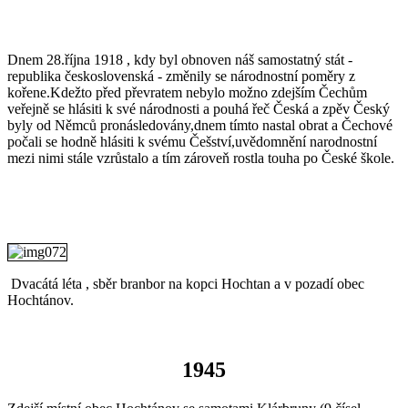
Dnem 28.října 1918 , kdy byl obnoven náš samostatný stát -
republika československá - změnily se národnostní poměry z
kořene.Kdežto před převratem nebylo možno zdejším Čechům
veřejně se hlásiti k své národnosti a pouhá řeč Česká a zpěv Český
byly od Němců pronásledovány,dnem tímto nastal obrat a Čechové
počali se hodně hlásiti k svému Češství,uvědomnění narodnostní
mezi nimi stále vzrůstalo a tím zároveň rostla touha po České škole.
Dvacátá léta , sběr branbor na kopci Hochtan a v pozadí obec
Hochtánov.
1945