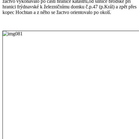
žactvo vykonávalo po části hranice katastru,od silnice brodské při
hranici frýdnavské k železničnímu domku č.p.47 (p.Král) a zpět přes
kopec Hochtan a z něho se žactvo orientovalo po okolí.