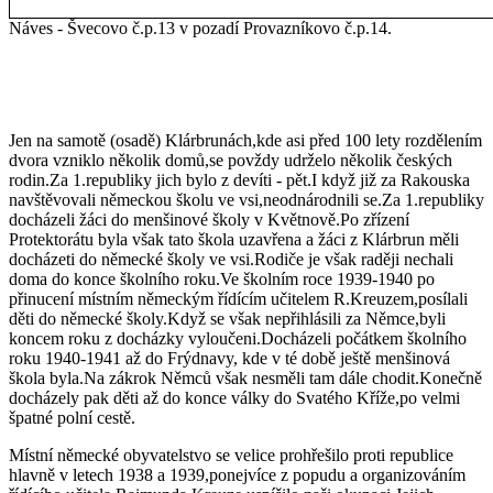
Náves - Švecovo č.p.13 v pozadí Provazníkovo č.p.14.
Jen na samotě (osadě) Klárbrunách,kde asi před 100 lety rozdělením
dvora vzniklo několik domů,se povždy udrželo několik českých
rodin.Za 1.republiky jich bylo z devíti - pět.I když již za Rakouska
navštěvovali německou školu ve vsi,neodnárodnili se.Za 1.republiky
docházeli žáci do menšinové školy v Květnově.Po zřízení
Protektorátu byla však tato škola uzavřena a žáci z Klárbrun měli
docházeti do německé školy ve vsi.Rodiče je však raději nechali
doma do konce školního roku.Ve školním roce 1939-1940 po
přinucení místním německým řídícím učitelem R.Kreuzem,posílali
děti do německé školy.Když se však nepřihlásili za Němce,byli
koncem roku z docházky vyloučeni.Docházeli počátkem školního
roku 1940-1941 až do Frýdnavy, kde v té době ještě menšinová
škola byla.Na zákrok Němců však nesměli tam dále chodit.Konečně
docházely pak děti až do konce války do Svatého Kříže,po velmi
špatné polní cestě.
Místní německé obyvatelstvo se velice prohřešilo proti republice
hlavně v letech 1938 a 1939,ponejvíce z popudu a organizováním