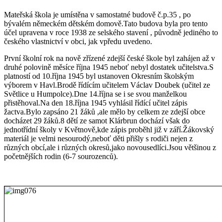
Mateřská škola je umístěna v samostatné budově č.p.35 , po
bývalém německém dětském domově.Tato budova byla pro tento
účel upravena v roce 1938 ze selského stavení , původně jediného to
českého vlastnictví v obci, jak vpředu uvedeno.
První školní rok na nově zřízené zdejší české škole byl zahájen až v
druhé polovině měsíce října 1945 neboť nebyl dostatek učitelstva.S
platností od 10.října 1945 byl ustanoven Okresním školským
výborem v Havl.Brodě řídícím učitelem Václav Doubek (učitel ze
Světlice u Humpolce).Dne 14.října se i se svou manželkou
přistěhoval.Na den 18.října 1945 vyhlásil řídící učitel zápis
žactva.Bylo zapsáno 21 žáků ,ale mělo by celkem ze zdejší obce
docházet 29 žáků.8 dětí ze samot Klárbrun dochází však do
jednotřídní školy v Květnově,kde zápis proběhl již v září.Žákovský
materiál je velmi nesourodý,neboť děti přišly s rodiči nejen z
různých obcí,ale i různých okresů,jako novousedlíci.Jsou většinou z
početnějších rodin (6-7 sourozenců).