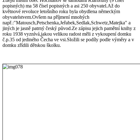
Zdejší místní obec Hochtánov se samotami Klárbruny (9 čísel
popisných) ma 58 čísel popisných a asi 250 obyvatel.Až do
květnové revoluce letošního roku byla obydlena německým
obyvatelstvem.Ovšem na příjmení mnohých
např.:"Matousch,Petschenka,Jeřabek,Sedlak,Schwetz,Matejka" a
jiných je jasně patrný český původ.Ze zápisu jejich pamětní knihy z
roku 1938 vyznívá,jakou velikou radost měli z vykoupení domku
č.p.35 od jediného Čecha ve vsi.Složili se podíly podle výměry a v
domku zřídili dětskou školku.