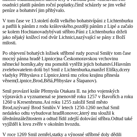
osadníci platili pánům roční poplatky,čímž scházely se jim velké
peníze a bohatství jim přibývalo.
V tom čase ve 13.století došli velkého bohatstvípáni z Lichtenburku
a patřili k pánům z rodu královského,později pánům z Lipé a začalo
se kolem Hochtanovadybývati stříbro.Páni z Lichtenburku drželi
jako nějaký knížecí rod dvůr Lichnici,nazývající se pány z Boží
milosti.
Po objevení bohatých ložisek stříbrné rudy pozval Smil(v tom čase
mocný pánna hradě Lipnice)na Českomoravskou vrchovinu
německé horníky,aby mu pomohli vytěžit jejich bohatství.Hlavním
zvelebovatelem dolů byl Smil z Lichtenburka,manžel Elišky,dcery
vladyky Přibyslava z Lipnice,která mu celou krajinu přinesla
věnem(Lipnice,Brod,Bělá,Přibyslav a Šlapanov).
Smil provázel krále Přemysla Otakara II. na jeho vojenských
výpravách a vyznamenal se jmenovitě roku 1257 v Bavořích a roku
1260 u Kresenbrunu.Asi roku 1255 založil Smil město
Brod,nzývaný Brod Smilův.V letech 1250-1260 nechal Smil
nedaleko odtu vybudovat hradRonovec,který mu sloužil k
úřednímzáležitostem a odtud řídil zdejší dolování stříbra.Odtud také
vyjížděl k lovu zvěře v okolním hvozdu.
V roce 1269 Smil zemřel,statky a výnosné stříbrné doly dědili