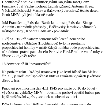
Hochtánově a to:Jokl František,Bártů Jan,Bárta Josef,Benz
František,Štrál Václav,Kohout Ladislav,Zinegr Antonín,Kreuz
Václav,Milichovský Václav a Bačkovský Jaroslav.Z těchto deseti
členů MNV byli jednohlasně zvoleni:
Jokl František - předseda , Bártů Jan - místopředseda , Zinegr
Antonín - náhradník předsedy , Bačkovský Jaroslav - náhradník
místopředsedy , Kohout Ladislav - pokladník
13.října 1945 při valném schromáždění členů honebního
společenstva v Oblačné (Hochtánově) bylo na programu
propachtování honitby v místě.Zdejší honitba bude propachtována
národnímu správci panu Josefu Petrovi z Havl.Brodu z volné ruky v
částce 2225,-Kčs ročně.
18.července přišli "novousedlíci"
Na podzim roku 1945 byl ustanoven jako lesní hlídač Jan Mašek
č.p.21 , jelikož lesní společnost Jihlava zakázala vyvážeti jakékoliv
dřevo z lesa.
Pracovní povinnost na den 4.11.1945 pro muže od 16 do 65 let -
vývěska na vyhlášky MNV , -obecnímu poslovi opatřiti buben pro
lepší rozšiřování zpráv , -zvonek na obecní zvonici
Dále ke konci roku 1945 se obec zabývala opravou cesty do