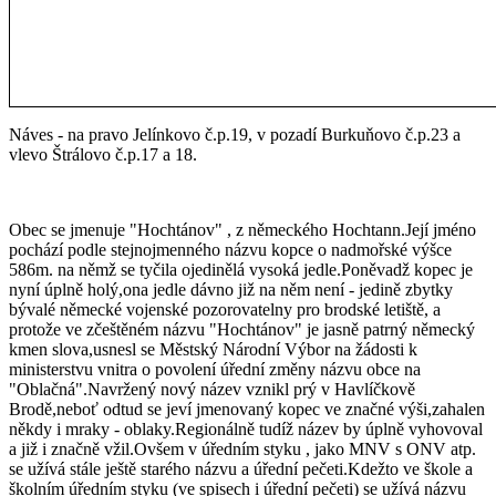
Náves - na pravo Jelínkovo č.p.19, v pozadí Burkuňovo č.p.23 a
vlevo Štrálovo č.p.17 a 18.
Obec se jmenuje "Hochtánov" , z německého Hochtann.Její jméno
pochází podle stejnojmenného názvu kopce o nadmořské výšce
586m. na němž se tyčila ojedinělá vysoká jedle.Poněvadž kopec je
nyní úplně holý,ona jedle dávno již na něm není - jedině zbytky
bývalé německé vojenské pozorovatelny pro brodské letiště, a
protože ve zčeštěném názvu "Hochtánov" je jasně patrný německý
kmen slova,usnesl se Městský Národní Výbor na žádosti k
ministerstvu vnitra o povolení úřední změny názvu obce na
"Oblačná".Navržený nový název vznikl prý v Havlíčkově
Brodě,neboť odtud se jeví jmenovaný kopec ve značné výši,zahalen
někdy i mraky - oblaky.Regionálně tudíž název by úplně vyhovoval
a již i značně vžil.Ovšem v úředním styku , jako MNV s ONV atp.
se užívá stále ještě starého názvu a úřední pečeti.Kdežto ve škole a
školním úředním styku (ve spisech i úřední pečeti) se užívá názvu