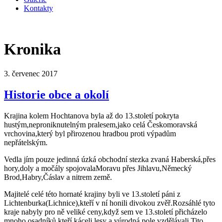
Kontakty
Kronika
3. červenec 2017
Historie obce a okolí
Krajina kolem Hochtanova byla až do 13.století pokryta
hustým,neproniknutelným pralesem,jako celá Českomoravská
vrchovina,který byl přirozenou hradbou proti výpadům
nepřátelským.
Vedla jím pouze jedinná úzká obchodní stezka zvaná Haberská,přes
hory,doly a močály spojovalaMoravu přes Jihlavu,Německý
Brod,Habry,Čáslav a nitrem země.
Majitelé celé této hornaté krajiny byli ve 13.století páni z
Lichtenburka(Lichnice),kteří v ní honili divokou zvěř.Rozsáhlé tyto
kraje nabyly pro ně veliké ceny,když sem ve 13.století přicházelo
mnoho osadníků,kteří káceli lesy a vúrodná pole vzdělávali.Tito