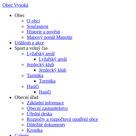
Obec Vysoká
Obec
O obci
Současnost
Historie a pověsti
Mapový portál Mapotip
Události a akce
Sport a volný čas
Lyžařský areál
Lyžařský areál
Jezdecký klub
Jezdecký klub
Turistika
Turistika
Hasiči
Hasiči
Obecní úřad
Základní informace
Obecní zastupitelstvo
Úřední deska
Rozpočty a rozpočtová opatření obce
Důležité dokumenty
Kronika
Galerie