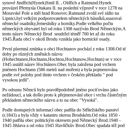
synové Jindřich(Hynek)Smil II. , Oldřich a Raimund.Hynek
provázel Přemysla Otakara II. na poslední výpravě v roce 1278 na
Moravské Pole a měl hrad Ronovec.Raimund zvolil své sídlo na
Lipnici,byl velkým podporovatelem německých básníků,usazoval
německé osadníky,řemeslníky a horníky.Podle velkého počtu
německých obyvatel byl od roku 1308 nazýván Brod Německým.A
tento název Německý Brod seudržel téměř 700 let až do roku
1945.Řada obcí v okolí Brodu vznikla jako hornické osady.
První písemná zmínka o obci Hochtanov pochází z roku 1308.Od té
doby po různých změnách názvu
(Hohechtanen,Hochtann,Hochtou,Hochtanow,Hochtan) se v roce
1945 ustálil název Hochtánov.Obec byla založena pod vrchem
jménem Hochtann (586 metrů nad mořem) a byla pojmenována
podle své polohy pod tímto vrchem v českém překladu " pod
vysokou jedlí".
Po odsunu Němců bylo pravděpodobně jméno pociťováno jako
nežádoucí, a tak došlo proto k přejmenování obce i vrchu částečným
překladem německého názvu a to na obec "Vysoká".
Podle dostupných informací obec patřila do Střítežského panství
(r.1843) a byla vždy v katastru okresu Brodském.Od roku 1850 -
1940 patřila obec politickým okresem pod Německý Brod.1940 -
1945 Jihlava a od roku 1945 Havlíčkův Brod.Obec spadala též pod