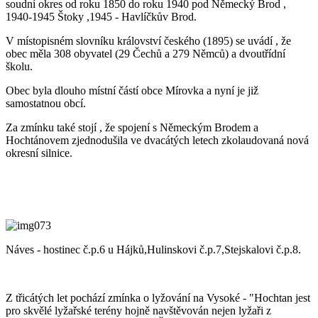
soudní okres od roku 1850 do roku 1940 pod Německý Brod ,
1940-1945 Štoky ,1945 - Havlíčkův Brod.
V místopisném slovníku království českého (1895) se uvádí , že
obec měla 308 obyvatel (29 Čechů a 279 Němců) a dvoutřídní
školu.
Obec byla dlouho místní částí obce Mírovka a nyní je již
samostatnou obcí.
Za zmínku také stojí , že spojení s Německým Brodem a
Hochtánovem zjednodušila ve dvacátých letech zkolaudovaná nová
okresní silnice.
Náves - hostinec č.p.6 u Hájků,Hulinskovi č.p.7,Stejskalovi č.p.8.
Z třicátých let pochází zmínka o lyžování na Vysoké - "Hochtan jest
pro skvělé lyžařské terény hojně navštěvován nejen lyžaři z