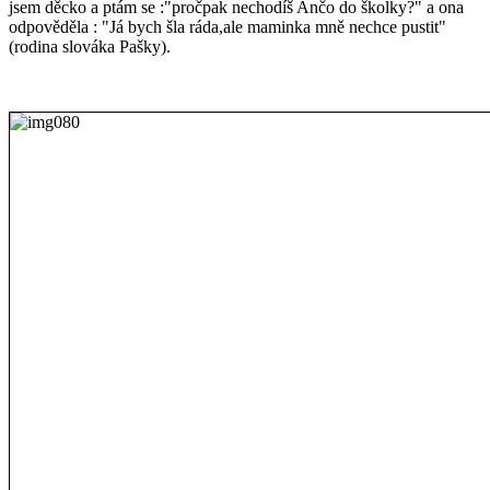
jsem děcko a ptám se :"pročpak nechodíš Ančo do školky?" a ona
odpověděla : "Já bych šla ráda,ale maminka mně nechce pustit"
(rodina slováka Pašky).