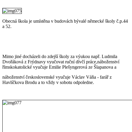
Obecná škola je umístěna v budovách bývalé německé školy č.p.44
a 52.
Mimo jiné docházeli do zdejší školy za výukou např. Ludmila
Dvořáková z Frýdnavy vyučovat ruční dívčí práce,náboženství
římskokatolické vyučuje Emilie Plešyngerová ze Šlapanova a
náboženství československé vyučuje Václav Váňa - farář z
Havlíčkova Brodu a to vždy v sobotu odpoledne.