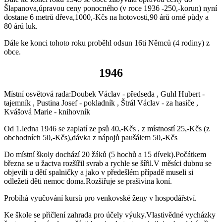
Šlapanova,úpravou ceny ponocného (v roce 1936 -250,-korun) nyní
dostane 6 metrů dřeva,1000,-Kčs na hotovosti,90 árů orné půdy a
80 árů luk.
Dále ke konci tohoto roku proběhl odsun 16ti Němců (4 rodiny) z
obce.
1946
Místní osvětová rada:Doubek Václav - předseda , Guhl Hubert -
tajemník , Pustina Josef - pokladník , Štrál Václav - za hasiče ,
Kvášová Marie - knihovník
Od 1.ledna 1946 se zaplatí ze psů 40,-Kčs , z místností 25,-Kčs (z
obchodních 50,-Kčs),dávka z nápojů paušálem 50,-Kčs
Do místní školy dochází 20 žáků (5 hochů a 15 dívek).Počátkem
března se u žactva rozšířil svrab a rychle se šířil.V měsíci dubnu se
objevili u dětí spalničky a jako v předešlém případě museli si
odležeti děti nemoc doma.Rozšiřuje se prašivina koní.
Probíhá vyučování kursů pro venkovské ženy v hospodářství.
Ke škole se přičlení zahrada pro účely výuky.Vlastivědné vycházky