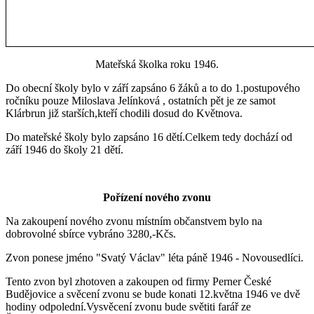
Mateřská školka roku 1946.
Do obecní školy bylo v září zapsáno 6 žáků a to do 1.postupového
ročníku pouze Miloslava Jelínková , ostatních pět je ze samot
Klárbrun již starších,kteří chodili dosud do Květnova.
Do mateřské školy bylo zapsáno 16 dětí.Celkem tedy dochází od
září 1946 do školy 21 dětí.
Pořízení nového zvonu
Na zakoupení nového zvonu místním občanstvem bylo na
dobrovolné sbírce vybráno 3280,-Kčs.
Zvon ponese jméno "Svatý Václav" léta páně 1946 - Novousedlíci.
Tento zvon byl zhotoven a zakoupen od firmy Perner České
Budějovice a svěcení zvonu se bude konati 12.května 1946 ve dvě
hodiny odpolední.Vysvěcení zvonu bude světiti farář ze