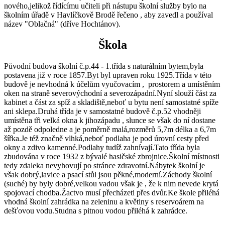
nového,jelikož řídícímu učiteli při nástupu školní služby bylo na
školním úřadě v Havlíčkově Brodě řečeno , aby zavedl a používal
název "Oblačná" (dříve Hochtánov).
Škola
Původní budova školní č.p.44 - 1.třída s naturálním bytem,byla
postavena již v roce 1857.Byt byl upraven roku 1925.Třída v této
budově je nevhodná k účelům vyučovacím , prostorem a umístěním
oken na straně severovýchodní a severozápadní.Nyní slouží část za
kabinet a část za spíž a skladiště,neboť u bytu není samostatné spíže
ani sklepa.Druhá třída je v samostatné budově č.p.52 vhodněji
umístěna tři velká okna k jihozápadu , slunce se však do ní dostane
až pozdě odpoledne a je poměrně malá,rozměrů 5,7m délka a 6,7m
šířka.Je též značně vlhká,neboť podlaha je pod úrovní cesty před
okny a zdivo kamenné.Podlahy tudíž zahnívají.Tato třída byla
zbudována v roce 1932 z bývalé hasičské zbrojnice.Školní místnosti
tedy zdaleka nevyhovují po stránce zdravotní.Nábytek školní je
však dobrý,lavice a psací stůl jsou pěkné,moderní.Záchody školní
(suché) by byly dobré,velkou vadou však je , že k nim nevede krytá
spojovací chodba.Žactvo musí přecházeti přes dvůr.Ke škole přiléhá
vhodná školní zahrádka na zeleninu a květiny s reservoárem na
dešťovou vodu.Studna s pitnou vodou přiléhá k zahrádce.