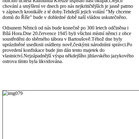
řídícího učitela Raimunda Kreuze uspíšilo naši okupaci.Jejich
chování a smýšlení ve dnech pro nás nejkritičtějších je jasně patrno
v zápisech kronikáře z té doby.Tehdejší jejich volání "My chceme
domů do Říše" bude v dohledné době naší vládou uskutečněno.
Odsunem Němců od nás bude konečně po 300 letech odčiněna i
Bílá Hora.Dne 20.července 1945 byli všichni místní němci z obce
soustředěni do sběrného tábora v Bartoušově.Téhož dne byly
uprázdněné usedlosti osídleny nově,českými národními správci.Po
provedení konfiskace bude jim dán tento majetek do
vlastnictví.Nejzápadnější výspa někdejšího jihlavského jazykového
ostrova tímto byla likvidována.