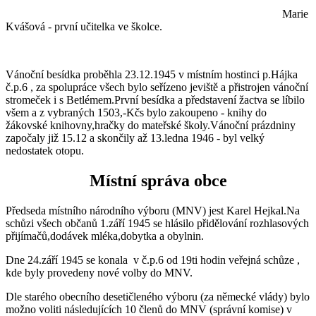
Marie
Kvášová - první učitelka ve školce.
Vánoční besídka proběhla 23.12.1945 v místním hostinci p.Hájka
č.p.6 , za spolupráce všech bylo seřízeno jeviště a přistrojen vánoční
stromeček i s Betlémem.První besídka a představení žactva se líbilo
všem a z vybraných 1503,-Kčs bylo zakoupeno - knihy do
žákovské knihovny,hračky do mateřské školy.Vánoční prázdniny
započaly již 15.12 a skončily až 13.ledna 1946 - byl velký
nedostatek otopu.
Místní správa obce
Předseda místního národního výboru (MNV) jest Karel Hejkal.Na
schůzi všech občanů 1.září 1945 se hlásilo přidělování rozhlasových
přijímačů,dodávek mléka,dobytka a obylnin.
Dne 24.září 1945 se konala v č.p.6 od 19ti hodin veřejná schůze ,
kde byly provedeny nové volby do MNV.
Dle starého obecního desetičleného výboru (za německé vlády) bylo
možno voliti následujících 10 členů do MNV (správní komise) v