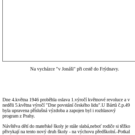
Na vycházce "v Jonáši" při cestě do Frýdnavy.
Dne 4.května 1946 proběhla oslava 1.výročí květnové revoluce a v
neděli 5.května výročí "Dne povstání českého lidu".U Bártů č.p.49
byla upravena příslušná výzdoba a zapojen byl i rozhlasový
program z Prahy.
Návštěva dětí do mateřské školy je stále slabá,neboť rodiče si těžko
přivykají na tento nový druh školy - na výchovu předškolní.-Potkal