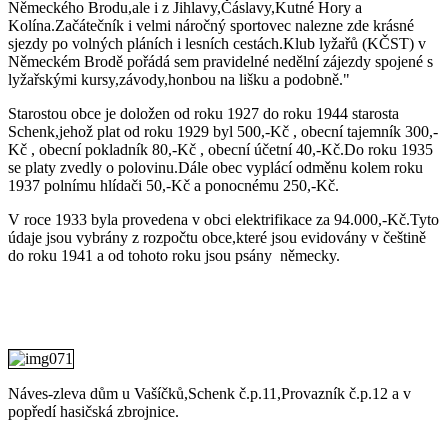
Německého Brodu,ale i z Jihlavy,Čáslavy,Kutné Hory a
Kolína.Začátečník i velmi náročný sportovec nalezne zde krásné
sjezdy po volných pláních i lesních cestách.Klub lyžařů (KČST) v
Německém Brodě pořádá sem pravidelné nedělní zájezdy spojené s
lyžařskými kursy,závody,honbou na lišku a podobně."
Starostou obce je doložen od roku 1927 do roku 1944 starosta
Schenk,jehož plat od roku 1929 byl 500,-Kč , obecní tajemník 300,-
Kč , obecní pokladník 80,-Kč , obecní účetní 40,-Kč.Do roku 1935
se platy zvedly o polovinu.Dále obec vyplácí odměnu kolem roku
1937 polnímu hlídači 50,-Kč a ponocnému 250,-Kč.
V roce 1933 byla provedena v obci elektrifikace za 94.000,-Kč.Tyto
údaje jsou vybrány z rozpočtu obce,které jsou evidovány v češtině
do roku 1941 a od tohoto roku jsou psány německy.
Náves-zleva dům u Vašíčků,Schenk č.p.11,Provazník č.p.12 a v
popředí hasičská zbrojnice.