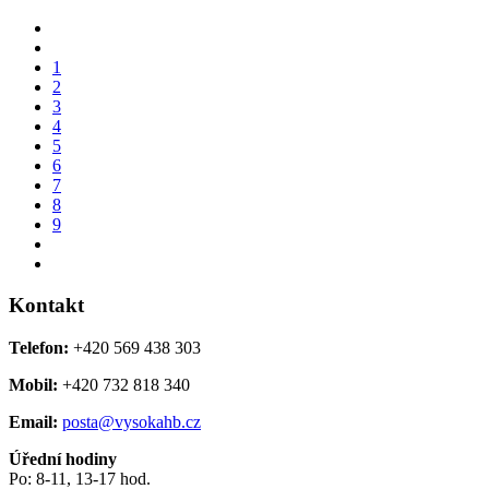
1
2
3
4
5
6
7
8
9
Kontakt
Telefon:
+420 569 438 303
Mobil:
+420 732 818 340
Email:
posta@vysokahb.cz
Úřední hodiny
Po: 8-11, 13-17 hod.