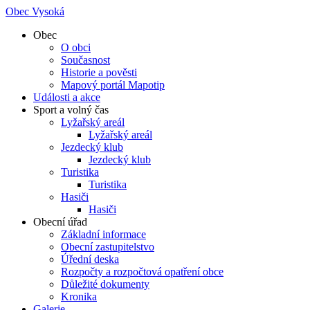
Obec Vysoká
Obec
O obci
Současnost
Historie a pověsti
Mapový portál Mapotip
Události a akce
Sport a volný čas
Lyžařský areál
Lyžařský areál
Jezdecký klub
Jezdecký klub
Turistika
Turistika
Hasiči
Hasiči
Obecní úřad
Základní informace
Obecní zastupitelstvo
Úřední deska
Rozpočty a rozpočtová opatření obce
Důležité dokumenty
Kronika
Galerie