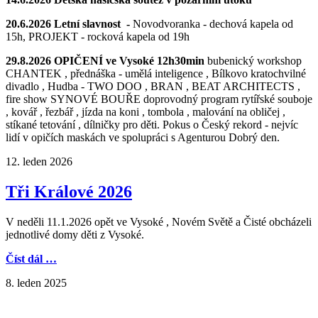
20.6.2026 Letní slavnost -
Novodvoranka - dechová kapela od
15h, PROJEKT - rocková kapela od 19h
29.8.2026 OPIČENÍ ve Vysoké 12h30min
bubenický workshop
CHANTEK , přednáška - umělá inteligence , Bílkovo kratochvilné
divadlo , Hudba - TWO DOO , BRAN , BEAT ARCHITECTS ,
fire show SYNOVÉ BOUŘE doprovodný program rytířské souboje
, kovář , řezbář , jízda na koni , tombola , malování na obličej ,
stíkané tetování , dílničky pro děti. Pokus o Český rekord - nejvíc
lidí v opičích maskách ve spolupráci s Agenturou Dobrý den.
12. leden 2026
Tři Králové 2026
V neděli 11.1.2026 opět ve Vysoké , Novém Světě a Čisté obcházeli
jednotlivé domy děti z Vysoké.
Číst dál …
8. leden 2025