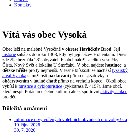
Kontakty
Vítá vás obec Vysoká
Obec leží na malebné Vysočině
v okrese Havlíčkův Brod
. Její
historie
sahá až do roku 1308, kdy byl její název Hohentann. Dnes
zde žije bezmála 281 obyvatel. K obci náleží satelitní vesničky
Čistá, Nový Svět a lokalita U Smrčáků. V obci najdete
hostinec
, a
dětské hřiště
pro ty nejmenší. V těsné blízkosti se nachází
lyžařský
areál Vysoká
s možností
parkování
přímo u sjezdovky a
občerstvením
v útulné
chatě
přímo na vrcholu kopce . Okolí obce
vybízí k
turistice a cykloturistice
(cyklotrasa č. 4157). Jsme obcí,
která nespí. Pořádáme četné kulturní akce, sportovní
aktivity a akce
pro děti.
Důležitá oznámení
Informace o vytvořených volebnich obvodech pro volby 9. a
10. října 2026
30. 7. 2026