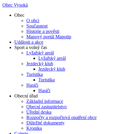
Obec Vysoká
Obec
O obci
Současnost
Historie a pověsti
Mapový portál Mapotip
Události a akce
Sport a volný čas
Lyžařský areál
Lyžařský areál
Jezdecký klub
Jezdecký klub
Turistika
Turistika
Hasiči
Hasiči
Obecní úřad
Základní informace
Obecní zastupitelstvo
Úřední deska
Rozpočty a rozpočtová opatření obce
Důležité dokumenty
Kronika
Galerie