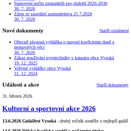
Stanovení počtu zastupitelů pro období 2026-2030
30. 7. 2026
Zápis ze zasedání zastupitelstva 21.7.2026
30. 7. 2026
Nové dokumenty
Starší oznámení
Obecně závazná vyhláška o stavení koeficientu daně z
nemovitých věcí
30. 7. 2026
Zákaz používání pyrotechniky v katastru obce Vysoká
19. 12. 2025
Veřejné vyhlášky obce Vysoká
31. 12. 2024
Události a akce
Starší dokumenty
31. březen 2026
Kulturní a sportovní akce 2026
13.6.2026 Gulášfest Vysoká
- druhý ročník soutěže o nejlepší guláš
14.6.2026 Dětská hasičská soutěž v požárním útoku