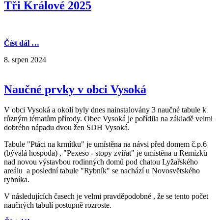
Tři Králové 2025
Číst dál …
8. srpen 2024
Naučné prvky v obci Vysoká
V obci Vysoká a okolí byly dnes nainstalovány 3 naučné tabule k
různým tématům přírody. Obec Vysoká je pořídila na základě velmi
dobrého nápadu dvou žen SDH Vysoká.
Tabule "Ptáci na krmítku" je umístěna na návsi před domem č.p.6
(bývalá hospoda) , "Pexeso - stopy zvířat" je umístěna u Remízků
nad novou výstavbou rodinných domů pod chatou Lyžařského
areálu a poslední tabule "Rybník" se nachází u Novosvětského
rybníka.
V následujících časech je velmi pravděpodobné , že se tento počet
naučných tabulí postupně rozroste.